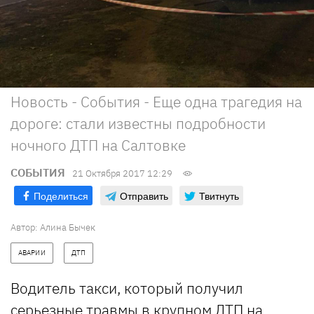
Новость - События - Еще одна трагедия на
дороге: стали известны подробности
ночного ДТП на Салтовке
СОБЫТИЯ
21 Октября 2017 12:29
Поделиться
Отправить
Твитнуть
Автор: Алина Бычек
АВАРИИ
ДТП
Водитель такси, который получил
серьезные травмы в крупном ДТП на