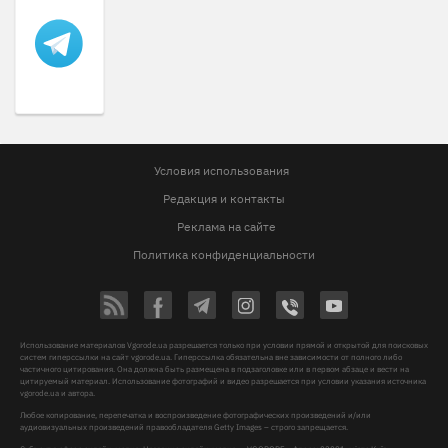
Условия использования
Редакция и контакты
Реклама на сайте
Политика конфиденциальности
Использование материалов Vgorode.ua разрешается только при условии прямой и открытой для поисковых
систем гиперссылки на сайт vgorode.ua. Гиперссылка обязательна вне зависимости от полного либо
частичного цитирования. Она должна быть размещена в подзаголовке или в первом абзаце и вести на
цитируемый материал. Использование фотографий и видео разрешается при условии указания источника
vgorode.ua и автора.
Любое копирование, перепечатка и воспроизведение фотографических произведений и/или
аудиовизуальных произведений правообладателя Getty Images – строго запрещается.