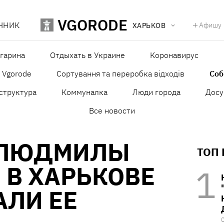
VGORODE
ЧНИК
Афишу
ХАРЬКОВ
агарина
Отдыхать в Украине
Коронавирус
в Vgorode
Сортування та переробка відходів
Со
структура
Коммуналка
Люди города
Досу
Все новости
 ЛЮДМИЛЫ
ТОП
 В ХАРЬКОВЕ
АЛИ ЕЕ