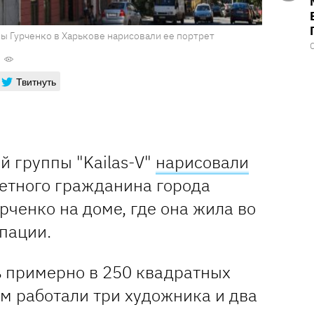
ы Гурченко в Харькове нарисовали ее портрет
Твитнуть
й группы "Kailas-V"
нарисовали
четного гражданина города
ченко на доме, где она жила во
пации.
 примерно в 250 квадратных
м работали три художника и два