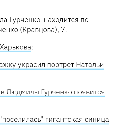
а Гурченко, находится по
ченко (Кравцова), 7.
 Харькова
:
ажку украсил портрет Натальи
ме Людмилы Гурченко появится
"поселилась" гигантская синица