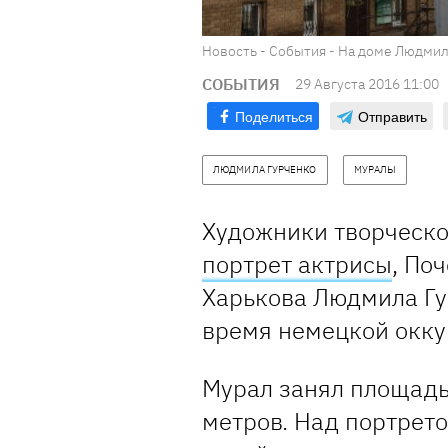
Новость - События - На доме Людмил
СОБЫТИЯ
29 Августа 2016 11:00
Поделиться
Отправить
ЛЮДМИЛА ГУРЧЕНКО
МУРАЛЫ
Художники творческо
портрет актрисы
, По
Харькова Людмила Гур
время немецкой окку
Мурал занял площадь
метров. Над портрето