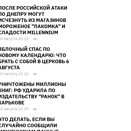
ПОСЛЕ РОССИЙСКОЙ АТАКИ
ПО ДНЕПРУ МОГУТ
ИСЧЕЗНУТЬ ИЗ МАГАЗИНОВ
МОРОЖЕНОЕ "ЛАКОМКА" И
СЛАДОСТИ MILLENNIUM
04 Августа 20:15
ЯБЛОЧНЫЙ СПАС ПО
НОВОМУ КАЛЕНДАРЮ: ЧТО
БРАТЬ С СОБОЙ В ЦЕРКОВЬ 6
АВГУСТА
05 Августа 15:33
УНИЧТОЖЕНЫ МИЛЛИОНЫ
КНИГ: РФ УДАРИЛА ПО
ИЗДАТЕЛЬСТВУ "РАНОК" В
ХАРЬКОВЕ
03 Августа 16:39
ЧТО ДЕЛАТЬ, ЕСЛИ ВЫ
СЛУЧАЙНО СООБЩИЛИ