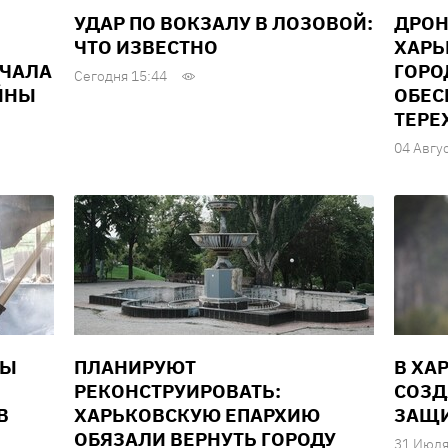
УДАР ПО ВОКЗАЛУ В ЛОЗОВОЙ:
ДРОН
ЧТО ИЗВЕСТНО
ХАРЬ
АЧАЛА
ГОРО
Сегодня 15:44
ЙНЫ
ОБЕС
ТЕРЕ
04 Авгу
НЫ
ПЛАНИРУЮТ
В ХА
РЕКОНСТРУИРОВАТЬ:
СОЗД
В
ХАРЬКОВСКУЮ ЕПАРХИЮ
ЗАЩИ
ОБЯЗАЛИ ВЕРНУТЬ ГОРОДУ
31 Июля