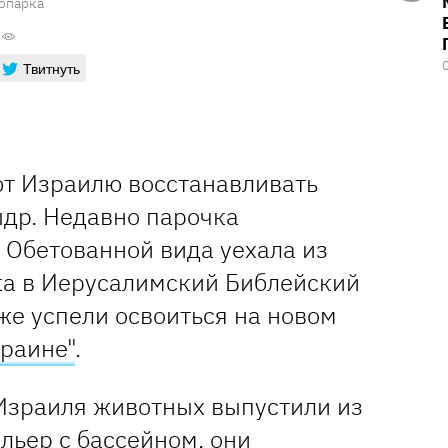
опарка
Твитнуть
т Израилю восстанавливать
др. Недавно парочка
 Обетованной вида уехала из
ка в Иерусалимский Библейский
же успели освоиться на новом
краине"
.
 Израиля животных выпустили из
льер с бассейном, они