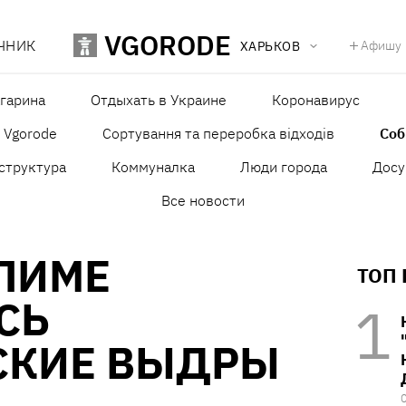
VGORODE
ЧНИК
Афишу
ХАРЬКОВ
агарина
Отдыхать в Украине
Коронавирус
в Vgorode
Сортування та переробка відходів
Со
структура
Коммуналка
Люди города
Досу
Все новости
ЛИМЕ
ТОП
СЬ
СКИЕ ВЫДРЫ