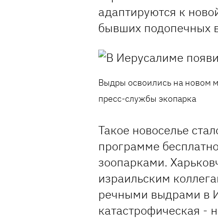
адаптируются к новой
бывших подопечных в
Выдры освоились на новом м
пресс-службы экопарка
Такое новоселье ста
программе бесплатн
зоопарками. Харьков
израильским коллегам
речными выдрами в И
катастрофическая - н