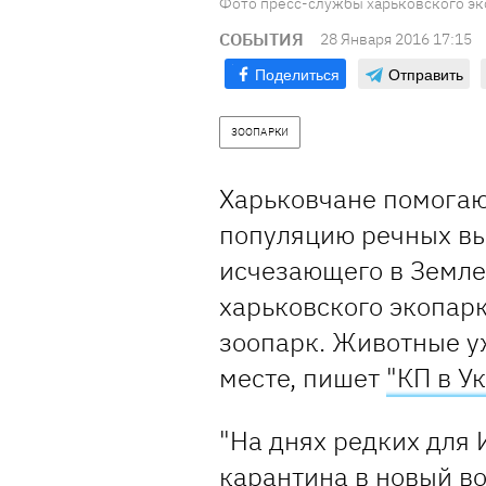
Фото пресс-службы харьковского эк
СОБЫТИЯ
28 Января 2016 17:15
Поделиться
Отправить
ЗООПАРКИ
Харьковчане помогаю
популяцию речных вы
исчезающего в Земле
харьковского экопар
зоопарк. Животные у
месте, пишет
"КП в У
"На днях редких для
карантина в новый во