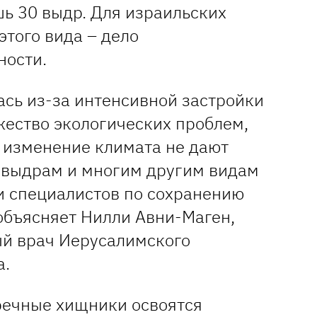
шь 30 выдр. Для израильских
этого вида – дело
ности.
ась из-за интенсивной застройки
жество экологических проблем,
 изменение климата не дают
 выдрам и многим другим видам
 специалистов по сохранению
объясняет Нилли Авни-Маген,
й врач Иерусалимского
а.
 речные хищники освоятся