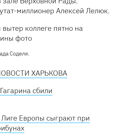
 зале Верховной Рады.
утат-миллионер Алексей Лелюк.
ада Соделя.
НОВОСТИ ХАРЬКОВА
 Гагарина сбили
в Лиге Европы сыграют при
рибунах