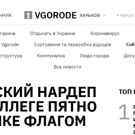
VGORODE
ЧНИК
Афишу
ХАРЬКОВ
агарина
Отдыхать в Украине
Коронавирус
в Vgorode
Сортування та переробка відходів
Со
структура
Коммуналка
Люди города
Досу
Все новости
СКИЙ НАРДЕП
ТОП
ЛЛЕГЕ ПЯТНО
ШКЕ ФЛАГОМ