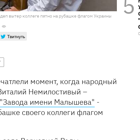
рдеп вытер коллеге пятно на рубашке флагом Украины
Твитнуть
Г
чатлели момент, когда народный
италий Немилостивый –
"Завода имени Малышева"
-
башке своего коллеги флагом