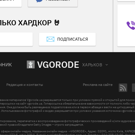
ЛЬКО ХАРДКОР 🤘
ПОДПИСАТЬСЯ
VGORODE
ЧНИК
ХАРЬКОВ
Редакция и контакты
Реклама на сайте
вание материалов Vgorode.ua разрешается только при условии прямой и открытой для поис
перссылки на сайт vgorode.ua. Гиперссылка обязательна вне зависимости от полного либо ча
ния. Она должна быть размещена в подзаголовке или в первом абзаце и вести на цитируемый
. Использование фотографий и видео разрешается при условии указания источника vgorode.u
пирование, перепечатка и воспроизведение фотографических произведений и/или аудиови
ений правообладателя Getty Images – строго запрещается.
в сфере онлайн-медиа, Название онлайн-медиа - «VGORODE», Адрес: 02091, місто Київ, ХАРК
инок 172-Б, офіс 208/1, E-mail:
sunlight@mediadim.com.ua
, Телефон: 044-205-43-00, Иден