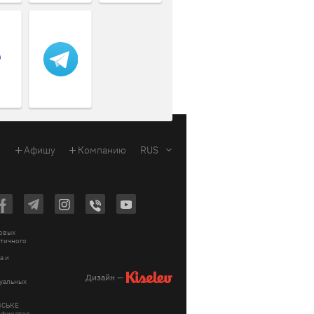
Афишу
Компанию
RUS
ковых
стичного
a и
Дизайн —
зуальных
ІВСЬКЕ
тификатор