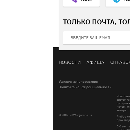
ТОЛЬКО ПОЧТА, ТО
НОВОСТИ
АФИША
СПРАВО
Условия использования
Политика конфиденциальности
Использо
систем ги
цитирова
материал
автора.
© 2009-2026 vgorode.ua
Любое ко
произвед
Субъект 
ШОСЕ, буд