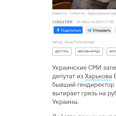
Новость - События - Харьковский на
СОБЫТИЯ
16 Августа 2014 17:00
Поделиться
Отправить
Автор:
Анна Покровская
ДЕПУТАТЫ
ВЕРХОВНАЯ РАДА
ФЛА
Украинские СМИ запе
депутат из
Харькова
В
бывший гендиректор
вытирает грязь на ру
Украины.