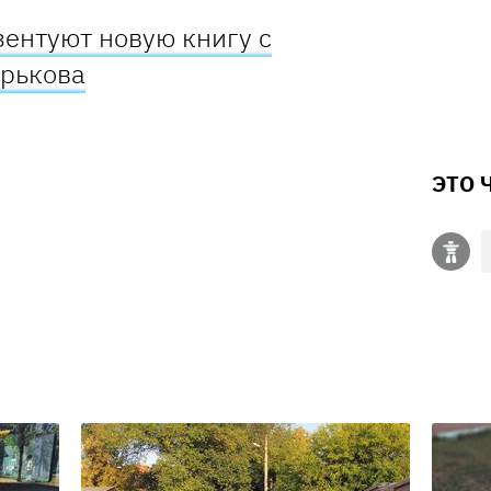
зентуют новую книгу с
арькова
ЭТО 