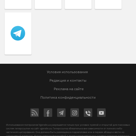
Условия использования
Редакция и контакты
Реклама на сайте
Политика конфиденциальности
Использование материалов Vgorode.ua разрешается только при условии прямой и открытой для поисковых
систем гиперссылки на сайт vgorode.ua. Гиперссылка обязательна вне зависимости от полного либо
частичного цитирования. Она должна быть размещена в подзаголовке или в первом абзаце и вести на
цитируемый материал. Использование фотографий и видео разрешается при условии указания источника