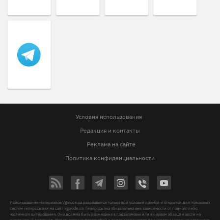
Условия использования
Редакция и контакты
Реклама на сайте
Политика конфиденциальности
Использование материалов Vgorode.ua разрешается только при условии прямой и открытой для поисковых
систем гиперссылки на сайт vgorode.ua. Гиперссылка обязательна вне зависимости от полного либо
частичного цитирования. Она должна быть размещена в подзаголовке или в первом абзаце и вести на
цитируемый материал. Использование фотографий и видео разрешается при условии указания источника