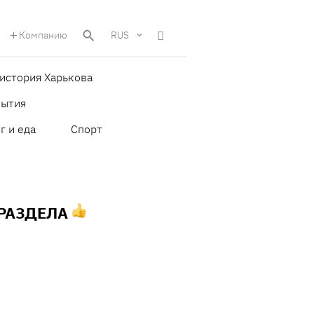
Компанию
RUS
история Харькова
бытия
г и еда
Спорт
 РАЗДЕЛА