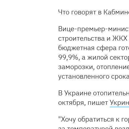
Что говорят в Кабмин
Вице-премьер-минист
строительства и ЖКХ 
бюджетная сфера гот
99,9%, а жилой секто
заморозки, отоплени
установленного срока
В Украине отопитель
октября, пишет
Укри
"Хочу обратиться к г
за температурой возд