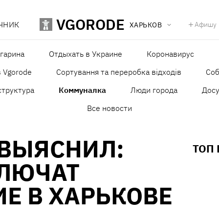
VGORODE
ЧНИК
Афишу
ХАРЬКОВ
агарина
Отдыхать в Украине
Коронавирус
в Vgorode
Сортування та переробка відходів
Со
структура
Коммуналка
Люди города
Досу
Все новости
 ВЫЯСНИЛ:
ТОП
КЛЮЧАТ
Е В ХАРЬКОВЕ