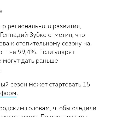
е
р регионального развития,
Геннадий Зубко отметил, что
ова к отопительному сезону на
р – на 99,4%. Если ударят
е могут дать раньше
.
ный сезон может стартовать 15
нформ
.
ородским головам, чтобы следили
уха на улице. По прогнозу мы