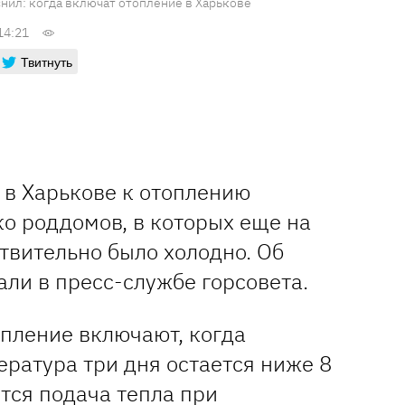
снил: когда включат отопление в Харькове
14:21
Твитнуть
 в Харькове к отоплению
о роддомов, в которых еще на
твительно было холодно. Об
ли в пресс-службе горсовета.
опление включают, когда
ратура три дня остается ниже 8
тся подача тепла при