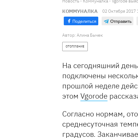
Новость - Коммуналка - Vgorode выя
КОММУНАЛКА
02 Октября 2017 
Поделиться
Отправить
Автор: Алина Бычек
ОТОПЛЕНИЕ
На сегодняшний день
подключены нескольк
прошлой неделе дейс
этом
Vgorode
рассказа
Согласно нормам, от
среднесуточная темпе
градусов. Заканчивае