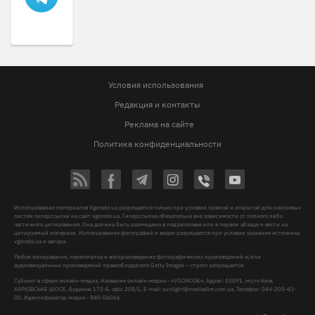
Условия использования
Редакция и контакты
Реклама на сайте
Политика конфиденциальности
Использование материалов Vgorode.ua разрешается только при условии прямой и открытой для поисковых
систем гиперссылки на сайт vgorode.ua. Гиперссылка обязательна вне зависимости от полного либо
частичного цитирования. Она должна быть размещена в подзаголовке или в первом абзаце и вести на
цитируемый материал. Использование фотографий и видео разрешается при условии указания источника
vgorode.ua и автора.
Любое копирование, перепечатка и воспроизведение фотографических произведений и/или
аудиовизуальных произведений правообладателя Getty Images – строго запрещается.
Субъект в сфере онлайн-медиа, Название онлайн-медиа - «VGORODE», Адрес: 02091, місто Київ,
ХАРКІВСЬКЕ ШОСЕ, будинок 172-Б, офіс 208/1, E-mail:
sunlight@mediadim.com.ua
, Телефон: 044-205-43-
00, Идентификатор медиа - R40-06066