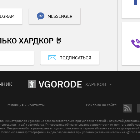
LEGRAM
MESSENGER
ЛЬКО ХАРДКОР 🤘
ПОДПИСАТЬСЯ
VGORODE
ЧНИК
ХАРЬКОВ
Редакция и контакты
Реклама на сайте
вание материалов Vgorode.ua разрешается только при условии прямой и открытой для поис
перссылки на сайт vgorode.ua. Гиперссылка обязательна вне зависимости от полного либо ча
ния. Она должна быть размещена в подзаголовке или в первом абзаце и вести на цитируемый
. Использование фотографий и видео разрешается при условии указания источника vgorode.u