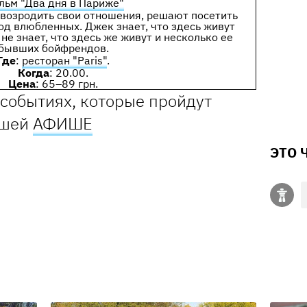
льм "Два дня в Париже"
 возродить свои отношения, решают посетить
д влюбленных. Джек знает, что здесь живут
не знает, что здесь же живут и несколько ее
бывших бойфрендов.
Где
:
ресторан "Paris"
.
Когда
: 20.00.
Цена
: 65–89 грн.
 событиях, которые пройдут
ашей
АФИШЕ
ЭТО 