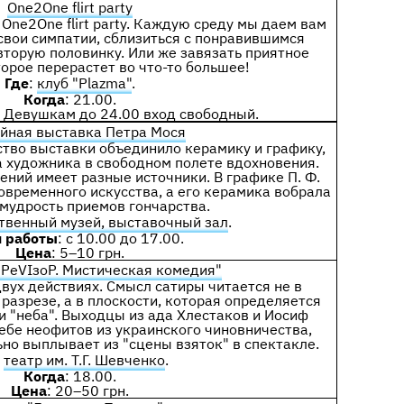
One2One flirt party
One2One flirt party. Каждую среду мы даем вам
свои симпатии, сблизиться с понравившимся
вторую половинку. Или же завязать приятное
торое перерастет во что-то большее!
Где
:
клуб "Plazma"
.
Когда
: 21.00.
. Девушкам до 24.00 вход свободный.
йная выставка Петра Мося
тво выставки объединило керамику и графику,
а художника в свободном полете вдохновения.
ний имеет разные источники. В графике П. Ф.
овременного искусства, а его керамика вобрала
мудрость приемов гончарства.
твенный музей, выставочный зал
.
 работы
: с 10.00 до 17.00.
Цена
: 5–10 грн.
"РеVIзоР. Мистическая комедия"
 двух действиях. Смысл сатиры читается не в
азрезе, а в плоскости, которая определяется
и "неба". Выходцы из ада Хлестаков и Иосиф
ебе неофитов из украинского чиновничества,
но выплывает из "сцены взяток" в спектакле.
:
театр им. Т.Г. Шевченко
.
Когда
: 18.00.
Цена
: 20–50 грн.