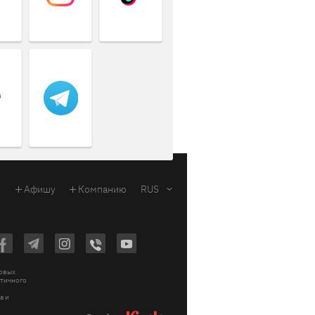
Афишу
Компанию
RUS
ковых
стичного
a и