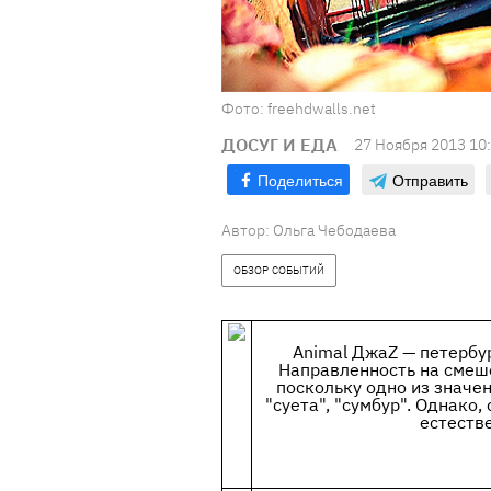
Фото: freehdwalls.net
ДОСУГ И ЕДА
27 Ноября 2013 10
Поделиться
Отправить
Автор: Ольга Чебодаева
ОБЗОР СОБЫТИЙ
Animal ДжаZ — петербур
Направленность на смеш
поскольку одно из значен
"суета", "сумбур". Однако,
естеств