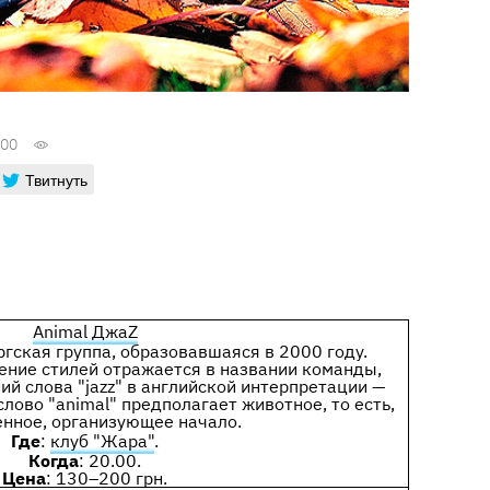
:00
Твитнуть
Animal ДжаZ
гская группа, образовавшаяся в 2000 году.
ение стилей отражается в названии команды,
ий слова "jazz" в английской интерпретации —
 слово "animal" предполагает животное, то есть,
енное, организующее начало.
Где
:
клуб "Жара"
.
Когда
: 20.00.
Цена
: 130–200 грн.