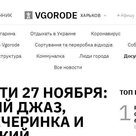
VGORODE
ЧНИК
Афишу
ХАРЬКОВ
агарина
Отдыхать в Украине
Коронавирус
в Vgorode
Сортування та переробка відходів
Со
структура
Коммуналка
Люди города
Досу
Все новости
ТИ 27 НОЯБРЯ:
ТОП
ИЙ ДЖАЗ,
ЕЧЕРИНКА И