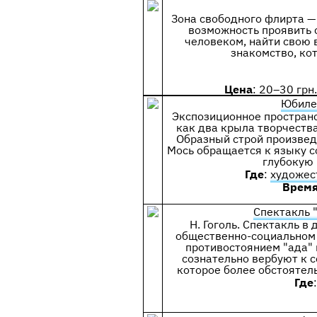
Зона свободного флирта — 
возможность проявить 
человеком, найти свою 
знакомство, ко
Цена
: 20–30 грн
Юбиле
Экспозиционное пространс
как два крыла творчеств
Образный строй произведе
Мось обращается к языку с
глубокую 
Где
:
художес
Время
Спектакль 
Н. Гоголь. Спектакль в
общественно-социальном р
противостоянием "ада" 
сознательно вербуют к с
которое более обстоятель
Где