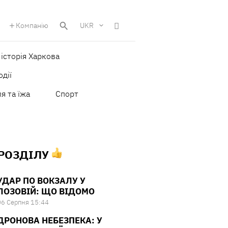
Компанію
UKR
історія Харкова
одії
я та їжа
Спорт
 РОЗДІЛУ
УДАР ПО ВОКЗАЛУ У
ЛОЗОВІЙ: ЩО ВІДОМО
06 Серпня 15:44
ДРОНОВА НЕБЕЗПЕКА: У