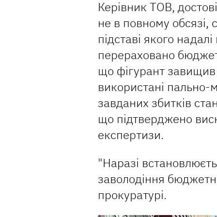
Керівник ТОВ, достов
не в повному обсязі, 
підставі якого надалі
перераховано бюджет
що фігурант завищив 
використані пально-м
завданих збитків ста
що підтверджено висн
експертизи.
"Наразі встановлюєть
заволодіння бюджетн
прокуратурі.