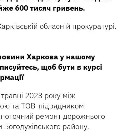
айже 600 тисяч гривень.
арківській обласній прокуратурі.
 новини Харкова у нашому
дписуйтесь, щоб бути в курсі
рмації
 травні 2023 року між
ою та ТОВ-підрядником
о поточний ремонт дорожнього
и Богодухівського району.