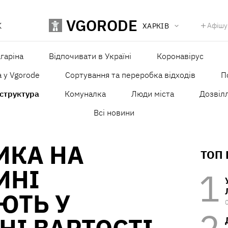
VGORODE
К
Афішу
ХАРКІВ
агаріна
Відпочивати в Україні
Коронавірус
а у Vgorode
Сортування та переробка відходів
П
структура
Комуналка
Люди міста
Дозвілл
Всі новини
ИКА НА
ТОП
ИНІ
ЮТЬ У