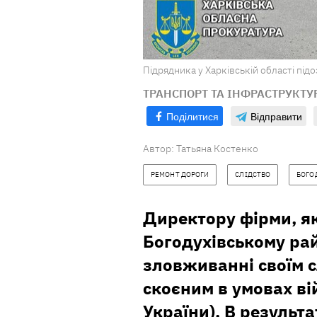
Підрядника у Харківській області під
ТРАНСПОРТ ТА ІНФРАСТРУКТУ
Поділитися
Відправити
Автор:
Татьяна Костенко
РЕМОНТ ДОРОГИ
СЛІДСТВО
БОГО
Директору фірми, я
Богодухівському рай
зловживанні своїм 
скоєним в умовах вій
України). В резуль