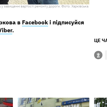
 у завищенні вартості ремонту дороги. Фото: Харківська
аркова в
Facebook
і підписуйся
Viber
.
ЦЕ Ч