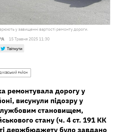
озрюють у завищенні вартості ремонту дороги.
РА
15 Травня 2025 11:30
Твітнути
ДУХІВСЬКИЙ РАЙОН
ка ремонтувала дорогу у
оні, висунули підозру у
службовим становищем,
ськового стану (ч. 4 ст. 191 КК
таті держбюджету було завдано