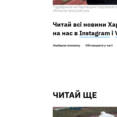
Підрядника на Харківщині підозрюють
обласна прокуратура
Читай всі новини Х
на нас в
Instagram
і
Знайшли помилку
Обговорити у чаті
ЧИТАЙ ЩЕ