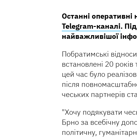
Останні оперативні
Telegram-каналі
. Пі
найважливішої інфо
Побратимські відноси
встановлені 20 років 
цей час було реалізов
після повномасштабно
чеських партнерів ст
"Хочу подякувати чес
Брно за всебічну допо
політичну, гуманітарн