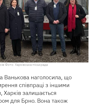
сів Фото: Харківська міськрада
а Ванькова наголосила, що
рення співпраці з іншими
, Харків залишається
ром для Брно. Вона також