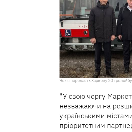
Чехія передасть Харкову 20 тролейбу
"У свою чергу Маркет
незважаючи на розши
українськими містами
пріоритетним партне