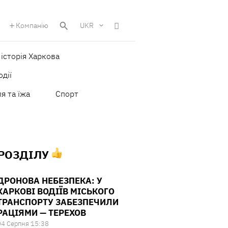
Компанію
UKR
історія Харкова
одії
я та їжа
Спорт
 РОЗДІЛУ
ДРОНОВА НЕБЕЗПЕКА: У
ХАРКОВІ ВОДІЇВ МІСЬКОГО
ТРАНСПОРТУ ЗАБЕЗПЕЧИЛИ
РАЦІЯМИ — ТЕРЕХОВ
04 Серпня 15:38