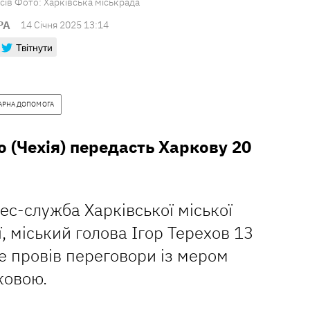
сів Фото: Харківська міськрада
РА
14 Сiчня 2025 13:14
Твітнути
АРНА ДОПОМОГА
 (Чехія) передасть Харкову 20
ес-служба Харківської міської
, міський голова Ігор Терехов 13
де провів переговори із мером
ковою.