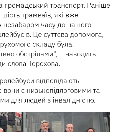
а громадський транспорт. Раніше
шість трамваїв, які вже
А незабаром часу до нашого
олейбусів. Це суттєва допомога,
рухомого складу була.
ено обстрілами", – наводить
и слова Терехова.
тролейбуси відповідають
 вони є низькопідлоговими та
и для людей з інвалідністю.