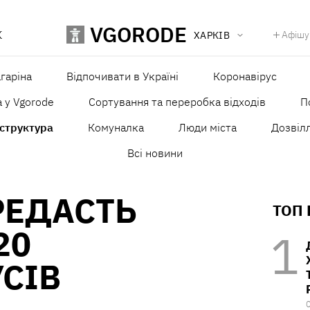
VGORODE
К
Афішу
ХАРКІВ
агаріна
Відпочивати в Україні
Коронавірус
а у Vgorode
Сортування та переробка відходів
П
структура
Комуналка
Люди міста
Дозвілл
Всі новини
РЕДАСТЬ
ТОП
20
СІВ