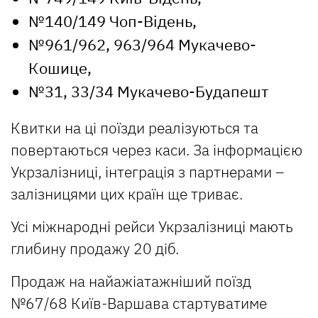
№140/149 Чоп-Відень,
№961/962, 963/964 Мукачево-
Кошице,
№31, 33/34 Мукачево-Будапешт
Квитки на ці поїзди реалізуються та
повертаються через каси. За інформацією
Укрзалізниці, інтеграція з партнерами –
залізницями цих країн ще триває.
Усі міжнародні рейси Укрзалізниці мають
глибину продажу 20 діб.
Продаж на найажіатажніший поїзд
№67/68 Київ-Варшава стартуватиме