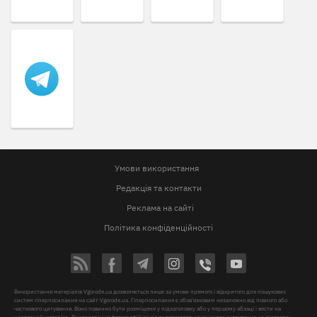
Умови використання
Редакція та контакти
Реклама на сайті
Політика конфіденційності
Використання матеріалів Vgorode.ua дозволяється лише за умови прямого і відкритого для пошукових
систем гіперпосилання на сайт Vgorode.ua. Гіперпосилання є обов'язковим незалежно від повного або
часткового цитування. Воно повинно бути розміщене у підзаголовку або у першому абзаці і вести на
цитований матеріал. Використання фотографій та відео дозволяється за умови вказування на джерело