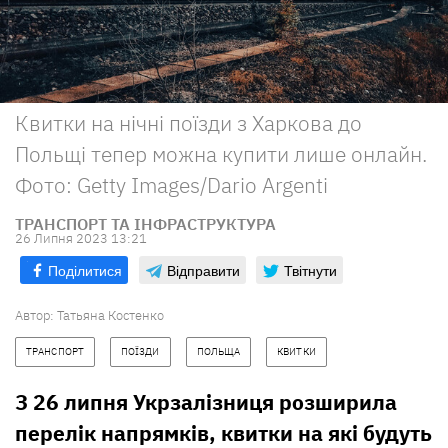
Квитки на нічні поїзди з Харкова до
Польщі тепер можна купити лише онлайн.
Фото: Getty Images/Dario Argenti
ТРАНСПОРТ ТА ІНФРАСТРУКТУРА
26 Липня 2023 13:21
Поділитися
Відправити
Твітнути
Автор:
Татьяна Костенко
ТРАНСПОРТ
ПОЇЗДИ
ПОЛЬЩА
КВИТКИ
З 26 липня Укрзалізниця розширила
перелік напрямків, квитки на які будуть