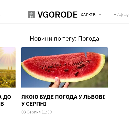
VGORODE
К
Афішу
ХАРКІВ
Новини по тегу: Погода
А ДО
ЯКОЮ БУДЕ ПОГОДА У ЛЬВОВІ
 В
У СЕРПНІ
И
03 Серпня 11:39