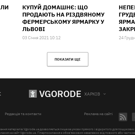
ИЛИ
КУПУЙ ДОМАШНЄ: ЩО
НЕПЕ
ПРОДАЮТЬ НА РІЗДВЯНОМУ
ГРУД
ФЕРМЕРСЬКОМУ ЯРМАРКУ У
ЯРМА
ЛЬВОВІ
ЗАКР
03 Сiчня 2021 10:12
24 Груд
ПОКАЗАТИ ЩЕ
VGORODE
К
ХАРКІВ
Редакція та контакти
Реклама на сайті
ання матеріалів Vgorode.ua дозволяється лише за умови прямого і відкритого для пошукових
лання на сайт Vgorode.ua. Гіперпосилання є обов'язковим незалежно від повного або частко