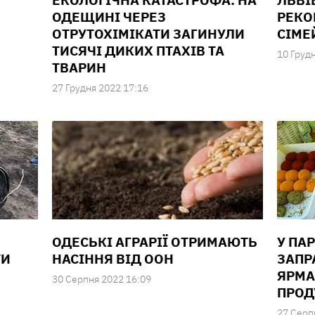
ЕКОЛОГІЧНА КАТАСТРОФА: НА
ЛЬВІ
ОДЕЩИНІ ЧЕРЕЗ
РЕКО
ОТРУТОХІМІКАТИ ЗАГИНУЛИ
СІМЕ
ТИСЯЧІ ДИКИХ ПТАХІВ ТА
10 Груд
ТВАРИН
27 Грудня 2022 17:16
ОДЕСЬКІ АГРАРІЇ ОТРИМАЮТЬ
У ПА
ТИ
НАСІННЯ ВІД ООН
ЗАПР
ЯРМА
30 Серпня 2022 16:09
ПРОД
27 Серп