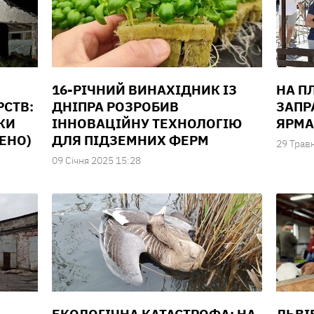
16-РІЧНИЙ ВИНАХІДНИК ІЗ
НА П
СТВ:
ДНІПРА РОЗРОБИВ
ЗАПР
КИ
ІННОВАЦІЙНУ ТЕХНОЛОГІЮ
ЯРМА
ЕНО)
ДЛЯ ПІДЗЕМНИХ ФЕРМ
29 Трав
09 Сiчня 2025 15:28