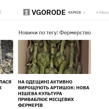
VGORODE
К
Афішу
ХАРКІВ
Новини по тегу: Фермерство
ИЛАСЯ
НА ОДЕЩИНІ АКТИВНО
X
ВИРОЩУЮТЬ АРТИШОК: НОВА
НІШЕВА КУЛЬТУРА
ПРИВАБЛЮЄ МІСЦЕВИХ
ФЕРМЕРІВ