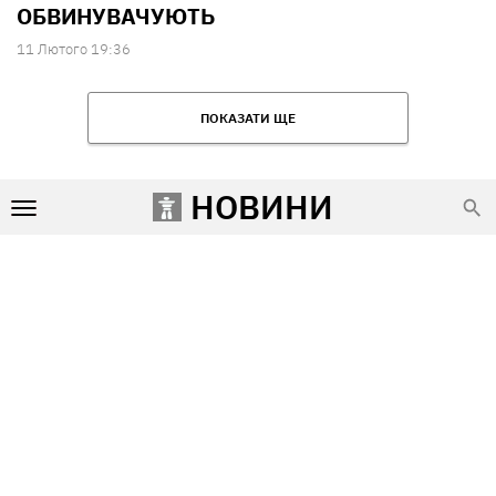
ОБВИНУВАЧУЮТЬ
11 Лютого 19:36
ПОКАЗАТИ ЩЕ
НОВИНИ
Умови використання
Редакція та контакти
Реклама на сайті
Політика конфіденційності
Використання матеріалів Vgorode.ua дозволяється лише за умови прямого і відкритого для пошукових
систем гіперпосилання на сайт Vgorode.ua. Гіперпосилання є обов'язковим незалежно від повного або
часткового цитування. Воно повинно бути розміщене у підзаголовку або у першому абзаці і вести на
цитований матеріал. Використання фотографій та відео дозволяється за умови вказування на джерело
Vgorode.ua і автора.