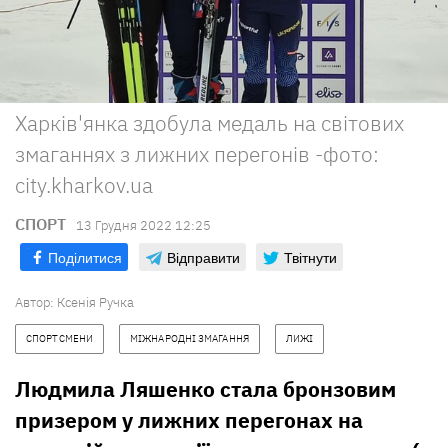
Харків'янка здобула медаль на світових
змаганнях з лижних перегонів -фото:
city.kharkov.ua
СПОРТ
13 Грудня 2022 12:25
Поділитися
Відправити
Твітнути
Автор:
Ксенія Ручка
СПОРТСМЕНИ
МІЖНАРОДНІ ЗМАГАННЯ
ЛИЖІ
Людмила Ляшенко стала бронзовим
призером у лижних перегонах на