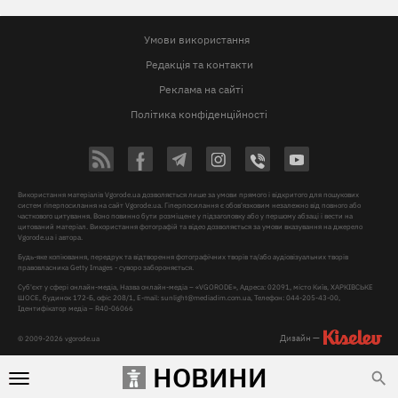
Умови використання
Редакція та контакти
Реклама на сайті
Політика конфіденційності
Використання матеріалів Vgorode.ua дозволяється лише за умови прямого і відкритого для пошукових
систем гіперпосилання на сайт Vgorode.ua. Гіперпосилання є обов'язковим незалежно від повного або
часткового цитування. Воно повинно бути розміщене у підзаголовку або у першому абзаці і вести на
цитований матеріал. Використання фотографій та відео дозволяється за умови вказування на джерело
Vgorode.ua і автора.
Будь-яке копіювання, передрук та відтворення фотографічних творів та/або аудіовізуальних творів
правовласника Getty Images - суворо забороняється.
Суб'єкт у сфері онлайн-медіа, Назва онлайн-медіа – «VGORODE», Адреса: 02091, місто Київ, ХАРКІВСЬКЕ
ШОСЕ, будинок 172-Б, офіс 208/1, E-mail:
sunlight@mediadim.com.ua
, Телефон: 044-205-43-00,
Ідентифікатор медіа – R40-06066
Дизайн —
© 2009-2026 vgorode.ua
НОВИНИ