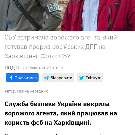
СБУ затримала ворожого агента, який
готував прорив російських ДРГ на
Харківщині. Фото: СБУ
ПОДІЇ
29 Травня 2025 10:39
Поділитися
Відправити
Твітнути
Автор:
Ирина Чередник
Служба безпеки України викрила
ворожого агента, який працював на
користь фсб на Харківщині.