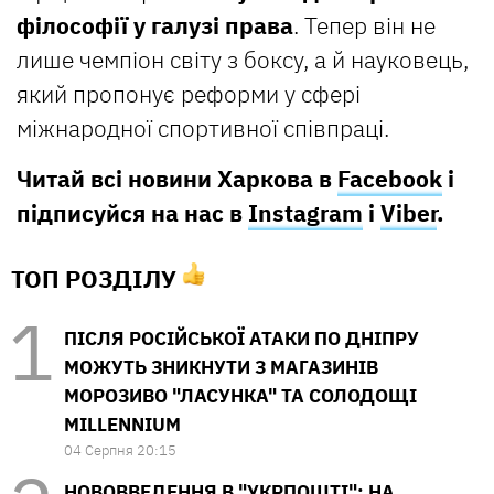
філософії у галузі права
. Тепер він не
лише чемпіон світу з боксу, а й науковець,
який пропонує реформи у сфері
міжнародної спортивної співпраці.
Читай всі новини Харкова в
Facebook
і
підписуйся на нас в
Instagram
і
Viber
.
ТОП РОЗДІЛУ
ПІСЛЯ РОСІЙСЬКОЇ АТАКИ ПО ДНІПРУ
МОЖУТЬ ЗНИКНУТИ З МАГАЗИНІВ
МОРОЗИВО "ЛАСУНКА" ТА СОЛОДОЩІ
MILLENNIUM
04 Серпня 20:15
НОВОВВЕДЕННЯ В "УКРПОШТІ": НА