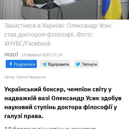
Захистився в Харкові: Олександр Усик
став доктором філософії. Фото:
ХНУВС/Facebook
ПОДІЇ
19 Березня 2025 17:19
Поділитися
Відправити
Твітнути
Автор:
Ирина Чередник
Український боксер, чемпіон світу у
надважкій вазі Олександр Усик здобув
науковий ступінь доктора філософії у
галузі права.
18 березня він успішно захистив