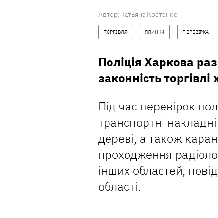
Автор:
Татьяна Костенко
ТОРГІВЛЯ
ЯЛИНКИ
ПЕРЕВІРКА
Поліція Харкова раз
законність торгівлі
Під час перевірок по
транспортні накладні
дереві, а також кара
проходження радіолог
інших областей, повід
області.