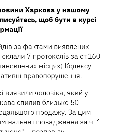
 новини Харкова у нашому
дписуйтесь, щоб бути в курсі
рмації
ейдів за фактами виявлених
 склали 7 протоколів за ст.160
становлених місцях) Кодексу
ративні правопорушення.
і виявили чоловіка, який у
кова спилив близько 50
подальшого продажу. За цим
мінальне провадження за ч. 1
лучено", - розповіли