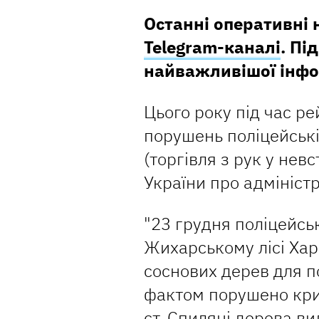
Останні оперативні
Telegram-каналі
. Пі
найважливішої інфо
Цього року під час р
порушень поліцейські
(торгівля з рук у нев
України про адмініст
"23 грудня поліцейськ
Жихарському лісі Хар
соснових дерев для 
фактом порушено кри
ст. Спиляні дерева ви