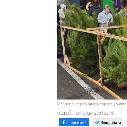
У Харкові перевіряють торговців ялин
ПОДІЇ
26 Грудня 2024 13:48
Поділитися
Відправити