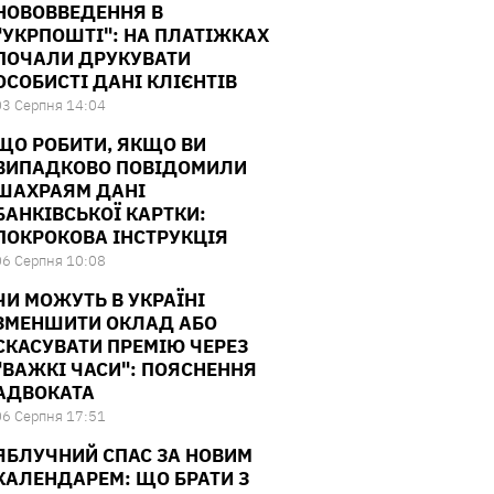
НОВОВВЕДЕННЯ В
"УКРПОШТІ": НА ПЛАТІЖКАХ
ПОЧАЛИ ДРУКУВАТИ
ОСОБИСТІ ДАНІ КЛІЄНТІВ
03 Серпня 14:04
ЩО РОБИТИ, ЯКЩО ВИ
ВИПАДКОВО ПОВІДОМИЛИ
ШАХРАЯМ ДАНІ
БАНКІВСЬКОЇ КАРТКИ:
ПОКРОКОВА ІНСТРУКЦІЯ
06 Серпня 10:08
ЧИ МОЖУТЬ В УКРАЇНІ
ЗМЕНШИТИ ОКЛАД АБО
СКАСУВАТИ ПРЕМІЮ ЧЕРЕЗ
"ВАЖКІ ЧАСИ": ПОЯСНЕННЯ
АДВОКАТА
06 Серпня 17:51
ЯБЛУЧНИЙ СПАС ЗА НОВИМ
КАЛЕНДАРЕМ: ЩО БРАТИ З