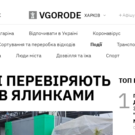
VGORODE
К
Афішу
ХАРКІВ
агаріна
Відпочивати в Україні
Коронавірус
Сортування та переробка відходів
Події
Транспо
а
Люди міста
Дозвілля та їжа
Спорт
І ПЕРЕВІРЯЮТЬ
ТОП
ІВ ЯЛИНКАМИ