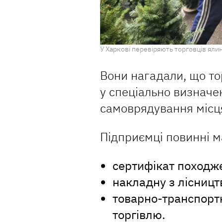
У Харкові перевіряють торговців ялин
Вони нагадали, що т
у спеціально визначе
самоврядування місц
Підприємці повинні м
сертифікат походж
накладну з лісницт
товарно-транспортн
торгівлю.