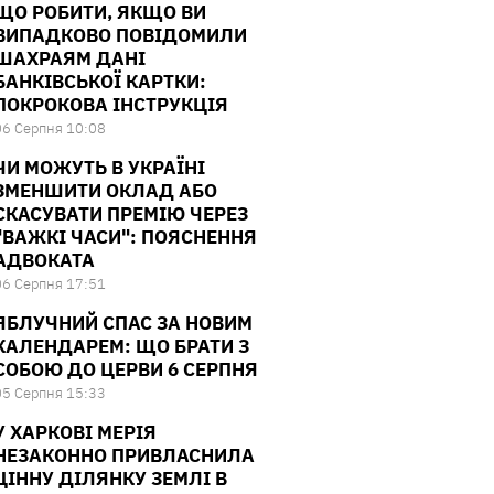
ЩО РОБИТИ, ЯКЩО ВИ
ВИПАДКОВО ПОВІДОМИЛИ
ШАХРАЯМ ДАНІ
БАНКІВСЬКОЇ КАРТКИ:
ПОКРОКОВА ІНСТРУКЦІЯ
06 Серпня 10:08
ЧИ МОЖУТЬ В УКРАЇНІ
ЗМЕНШИТИ ОКЛАД АБО
СКАСУВАТИ ПРЕМІЮ ЧЕРЕЗ
"ВАЖКІ ЧАСИ": ПОЯСНЕННЯ
АДВОКАТА
06 Серпня 17:51
ЯБЛУЧНИЙ СПАС ЗА НОВИМ
КАЛЕНДАРЕМ: ЩО БРАТИ З
СОБОЮ ДО ЦЕРВИ 6 СЕРПНЯ
05 Серпня 15:33
У ХАРКОВІ МЕРІЯ
НЕЗАКОННО ПРИВЛАСНИЛА
ЦІННУ ДІЛЯНКУ ЗЕМЛІ В