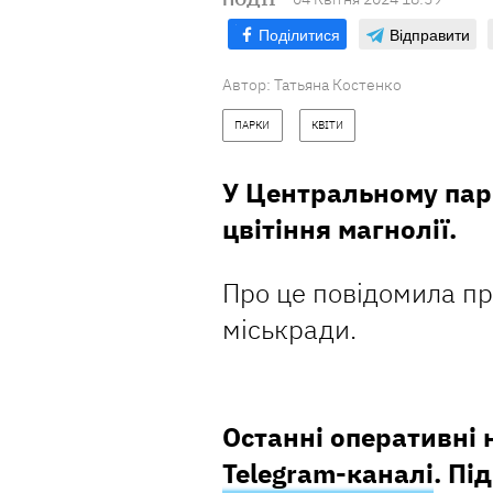
Поділитися
Відправити
Автор:
Татьяна Костенко
ПАРКИ
КВІТИ
У Центральному пар
цвітіння магнолії.
Про це повідомила пр
міськради.
Останні оперативні
Telegram-каналі
. Пі