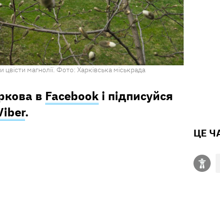
 цвісти магнолії. Фото: Харківська міськрада
аркова в
Facebook
і підписуйся
Viber
.
ЦЕ Ч