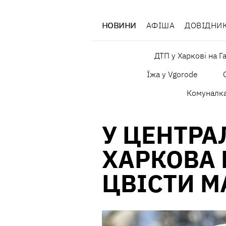
НОВИНИ
АФІША
ДОВІДНИ
ДТП у Харкові на Г
Їжа у Vgorode
Комуналк
У ЦЕНТРА
ХАРКОВА
ЦВІСТИ М