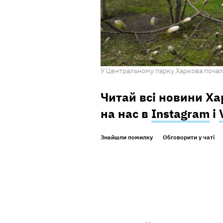
У Центральному парку Харкова почали
Читай всі новини Х
на нас в
Instagram
і
Знайшли помилку
Обговорити у чаті