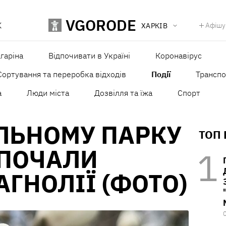
VGORODE
К
Афішу
ХАРКІВ
агаріна
Відпочивати в Україні
Коронавірус
Сортування та переробка відходів
Події
Транспо
а
Люди міста
Дозвілля та їжа
Спорт
ЛЬНОМУ ПАРКУ
ТОП
 ПОЧАЛИ
АГНОЛІЇ (ФОТО)