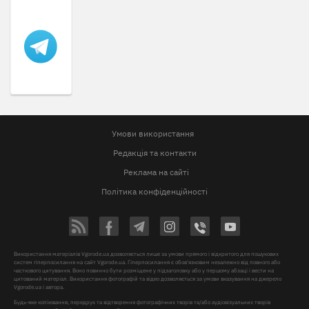
Умови використання
Редакція та контакти
Реклама на сайті
Політика конфіденційності
Використання матеріалів Vgorode.ua дозволяється лише за умови прямого і відкритого для пошукових
систем гіперпосилання на сайт Vgorode.ua. Гіперпосилання є обов'язковим незалежно від повного або
часткового цитування. Воно повинно бути розміщене у підзаголовку або у першому абзаці і вести на
цитований матеріал. Використання фотографій та відео дозволяється за умови вказування на джерело
Vgorode.ua і автора.
Будь-яке копіювання, передрук та відтворення фотографічних творів та/або аудіовізуальних творів