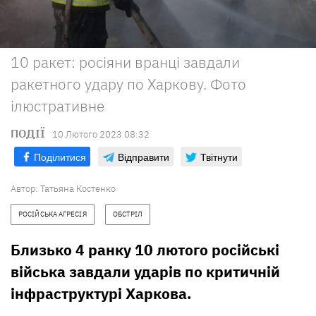
10 ракет: росіяни вранці завдали
ракетного удару по Харкову. Фото
ілюстративне
ПОДІЇ
10 Лютого 2023 08:32
Поділитися
Відправити
Твітнути
Автор:
Татьяна Костенко
РОСІЙСЬКА АГРЕСІЯ
ОБСТРІЛ
Близько 4 ранку 10 лютого російські
війська завдали ударів по критичній
інфраструктурі Харкова.