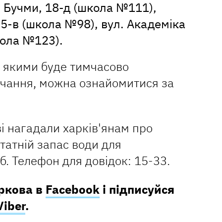
. Бучми, 18-д (школа №111),
 5-в (школа №98), вул. Академіка
кола №123).
а якими буде тимчасово
чання, можна ознайомитися за
і нагадали харків'янам про
татній запас води для
. Телефон для довідок: 15-33.
аркова в
Facebook
і підписуйся
Viber
.