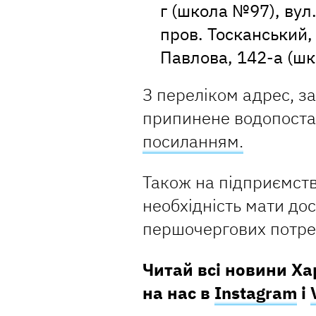
г (школа №97), вул
пров. Тосканський,
Павлова, 142-а (ш
З переліком адрес, з
припинене водопоста
посиланням.
Також на підприємств
необхідність мати дос
першочергових потреб
Читай всі новини Х
на нас в
Instagram
і