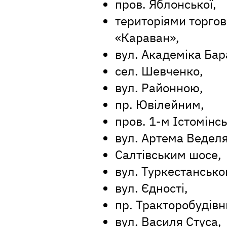
пров. Яблонської,
територіями торгов
«Караван»,
вул. Академіка Ба
сел. Шевченко,
вул. Районною,
пр. Ювілейним,
пров. 1-м Істомінс
вул. Артема Веделя
Салтівським шосе,
вул. Туркестансько
вул. Єдності,
пр. Тракторобудівн
вул. Василя Стуса,