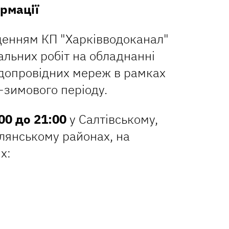
рмації
денням КП "Харківводоканал"
льних робіт на обладнанні
водопровідних мереж в рамках
-зимового періоду.
:00 до 21:00
у Салтівському,
лянському районах, на
х: