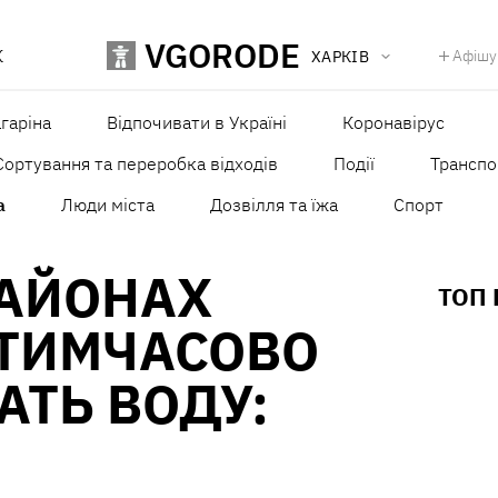
VGORODE
К
Афішу
ХАРКІВ
агаріна
Відпочивати в Україні
Коронавірус
Сортування та переробка відходів
Події
Транспо
а
Люди міста
Дозвілля та їжа
Спорт
РАЙОНАХ
ТОП
 ТИМЧАСОВО
ТЬ ВОДУ: