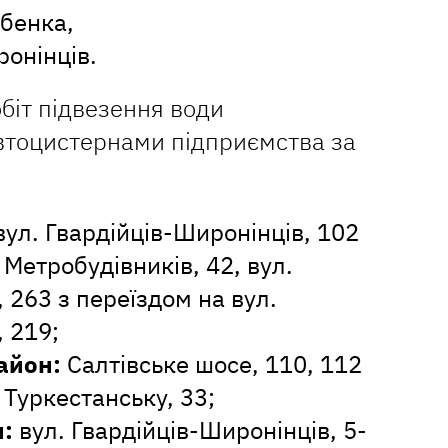
убенка,
ронінців.
біт підвезення води
втоцистернами підприємства за
ул. Гвардійців-Широнінців, 102
 Метробудівників, 42, вул.
 263 з переїздом на вул.
, 219;
айон:
Салтівське шосе, 110, 112
 Туркестанську, 33;
:
вул. Гвардійців-Широнінців, 5-