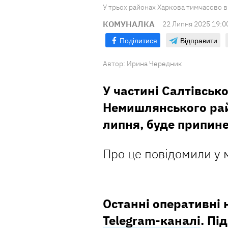
У трьох районах Харкова тимчасово в
КОМУНАЛКА
22 Липня 2025 19:0
Поділитися
Відправити
Автор:
Ирина Чередник
У частині Салтівсько
Немишлянського рай
липня, буде припин
Про це повідомили у м
Останні оперативні
Telegram-каналі
. Пі