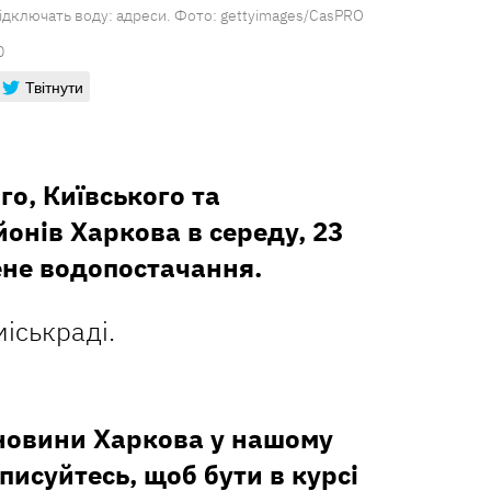
ідключать воду: адреси. Фото: gettyimages/CasPRO
0
Твітнути
го, Київського та
онів Харкова в середу, 23
ене водопостачання.
іськраді.
 новини Харкова у нашому
дписуйтесь, щоб бути в курсі