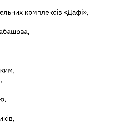
ельних комплексів «Дафі»,
рабашова,
ьким,
,
ю,
иків,