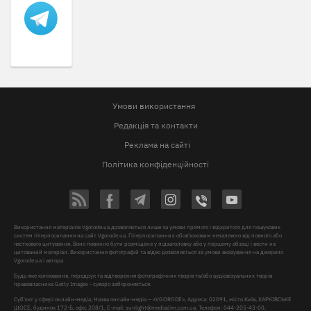
Умови використання
Редакція та контакти
Реклама на сайті
Політика конфіденційності
Використання матеріалів Vgorode.ua дозволяється лише за умови прямого і відкритого для пошукових
систем гіперпосилання на сайт Vgorode.ua. Гіперпосилання є обов'язковим незалежно від повного або
часткового цитування. Воно повинно бути розміщене у підзаголовку або у першому абзаці і вести на
цитований матеріал. Використання фотографій та відео дозволяється за умови вказування на джерело
Vgorode.ua і автора.
Будь-яке копіювання, передрук та відтворення фотографічних творів та/або аудіовізуальних творів
правовласника Getty Images - суворо забороняється.
Суб'єкт у сфері онлайн-медіа, Назва онлайн-медіа – «VGORODE», Адреса: 02091, місто Київ, ХАРКІВСЬКЕ
ШОСЕ, будинок 172-Б, офіс 208/1, E-mail:
sunlight@mediadim.com.ua
, Телефон: 044-205-43-00,