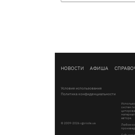
НОВОСТИ
АФИША
СПРАВО
Условия использования
Политика конфиденциальности
Использо
систем ги
цитирова
материал
автора.
© 2009-2026 vgorode.ua
Любое ко
произвед
Субъект 