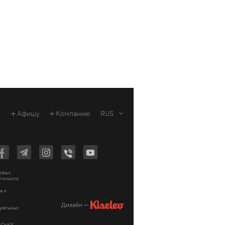
Афишу
Компанию
RUS
ковых
стичного
a и
Дизайн —
зуальных
ІВСЬКЕ