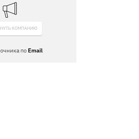
НУТЬ КОМПАНИЮ
вочника по
Email