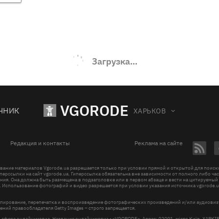
Загрузка...
VGORODE
ЧНИК
ХАРЬКОВ
Редакция и контакты
Реклама на сайте
вание материалов Vgorode.ua разрешается только при условии прямой и открытой для поис
перссылки на сайт vgorode.ua. Гиперссылка обязательна вне зависимости от полного либо ча
ния. Она должна быть размещена в подзаголовке или в первом абзаце и вести на цитируемый
. Использование фотографий и видео разрешается при условии указания источника vgorode.u
пирование, перепечатка и воспроизведение фотографических произведений и/или аудиови
ений правообладателя Getty Images – строго запрещается.
в сфере онлайн-медиа, Название онлайн-медиа - «VGORODE», Адрес: 02091, місто Київ, ХАРК