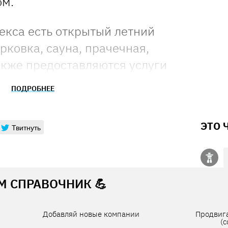
ом.
екса есть открытый летний
арковка, сауна, прачечная,
акже предоставляются услуги
та.
ПОДРОБНЕЕ
орана:
пн: с 13:00 до 00:00; вт-
ЭТО 
Твитнуть
 СПРАВОЧНИК 💪
Добавляй новые компании
Продвиг
(c