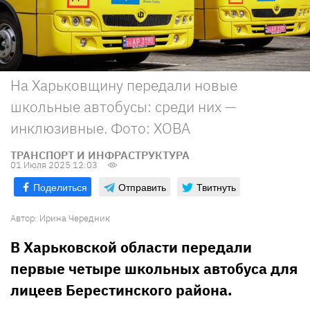
На Харьковщину передали новые
школьные автобусы: среди них —
инклюзивные. Фото: ХОВА
ТРАНСПОРТ И ИНФРАСТРУКТУРА
01 Июля 2025 12:03
Поделиться
Отправить
Твитнуть
Автор:
Ирина Чередник
В Харьковской области передали
первые четыре школьных автобуса для
лицеев Берестинского района.