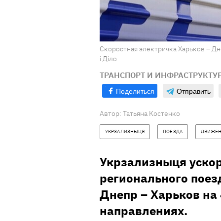
Скоростная электричка Харьков – Дн
і Діло
ТРАНСПОРТ И ИНФРАСТРУКТУ
Поделиться
Отправить
Автор:
Татьяна Костенко
УКРЗАЛИЗНЫЦЯ
ПОЕЗДА
ДВИЖЕ
Укрзализныця уско
регионального пое
Днепр – Харьков на 
направлениях.