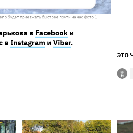
епр будет приезжать быстрее почти на час фото 1
Харькова в
Facebook
и
с в
Instagram
и
Viber
.
ЭТО 