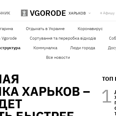
VGORODE
ЧНИК
Афишу
ХАРЬКОВ
агарина
Отдыхать в Украине
Коронавирус
в Vgorode
Сортування та переробка відходів
Со
структура
Коммуналка
Люди города
Дос
Все новости
НАЯ
ТОП
КА ХАРЬКОВ –
ДЕТ