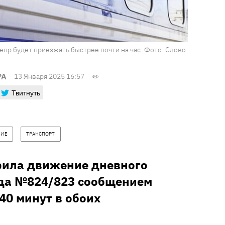
епр будет приезжать быстрее почти на час. Фото: Слово
РА
13 Января 2025 16:57
Твитнуть
НИЕ
ТРАНСПОРТ
рила движение дневного
зда №824/823 сообщением
40 минут в обоих