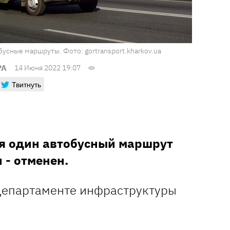
усные маршруты. Фото: gortransport.kharkov.ua
РА
14 Июня 2022 19:07
Твитнуть
ня один автобусный маршрут
 - отменен.
Департаменте инфраструктуры