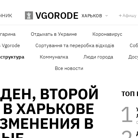
VGORODE
ЧНИК
Афишу
ХАРЬКОВ
агарина
Отдыхать в Украине
Коронавирус
в Vgorode
Сортування та переробка відходів
Со
структура
Коммуналка
Люди города
Дос
Все новости
ДЕН, ВТОРОЙ
ТОП
 В ХАРЬКОВЕ
ЗМЕНЕНИЯ В