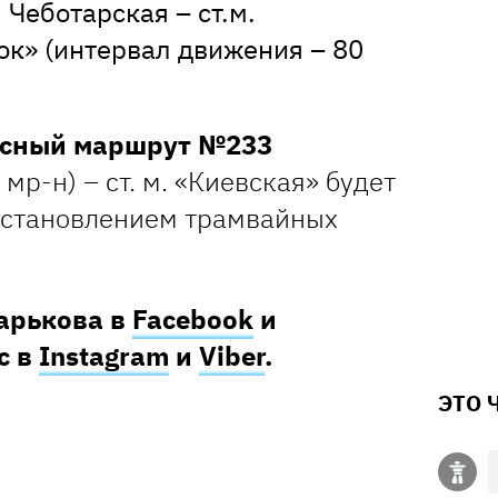
 Чеботарская – ст.м.
к» (интервал движения – 80
усный маршрут №233
мр-н) – ст. м. «Киевская» будет
осстановлением трамвайных
Харькова в
Facebook
и
с в
Instagram
и
Viber
.
ЭТО 