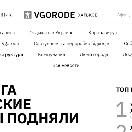
VGORODE
ЧНИК
Афишу
ХАРЬКОВ
агарина
Отдыхать в Украине
Коронавирус
в Vgorode
Сортування та переробка відходів
Со
структура
Коммуналка
Люди города
Дос
Все новости
ЕГА
ТОП
СКИЕ
Ы ПОДНЯЛИ