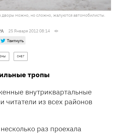
в дворы можно, но сложно, жалуются автомобилисты.
РА
25 Января 2012 08:14
Твитнуть
ЕНЫ
СНЕГ
бильные тропы
женные внутриквартальные
и читатели из всех районов
у несколько раз проехала