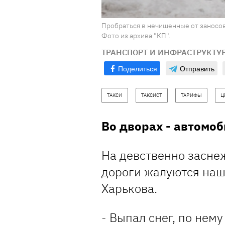
Пробраться в нечищенные от заносо
Фото из архива "КП".
ТРАНСПОРТ И ИНФРАСТРУКТУ
Поделиться
Отправить
ТАКСИ
ТАКСИСТ
ТАРИФЫ
Ц
Во дворах - автомо
На девственно засне
дороги жалуются наш
Харькова.
- Выпал снег, по нем