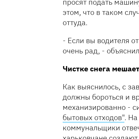
просят подать машин
этом, что в таком сл
оттуда.
- Если вы водителя о
очень рад, - объясни
Чистке снега мешае
Как выяснилось, с за
должны бороться и вр
механизированно - 
бытовых отходов"
. Н
коммунальщики отвеч
харьковчане создают