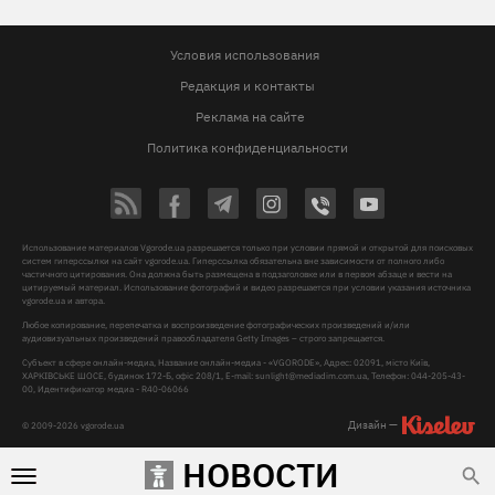
Условия использования
Редакция и контакты
Реклама на сайте
Политика конфиденциальности
Использование материалов Vgorode.ua разрешается только при условии прямой и открытой для поисковых
систем гиперссылки на сайт vgorode.ua. Гиперссылка обязательна вне зависимости от полного либо
частичного цитирования. Она должна быть размещена в подзаголовке или в первом абзаце и вести на
цитируемый материал. Использование фотографий и видео разрешается при условии указания источника
vgorode.ua и автора.
Любое копирование, перепечатка и воспроизведение фотографических произведений и/или
аудиовизуальных произведений правообладателя Getty Images – строго запрещается.
Субъект в сфере онлайн-медиа, Название онлайн-медиа - «VGORODE», Адрес: 02091, місто Київ,
ХАРКІВСЬКЕ ШОСЕ, будинок 172-Б, офіс 208/1, E-mail:
sunlight@mediadim.com.ua
, Телефон: 044-205-43-
00, Идентификатор медиа - R40-06066
Дизайн —
© 2009-2026 vgorode.ua
НОВОСТИ