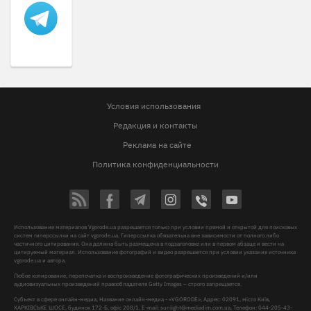
Условия использования
Редакция и контакты
Реклама на сайте
Политика конфиденциальности
Использование материалов Vgorode.ua разрешается только при условии прямой и открытой для поисковых
систем гиперссылки на сайт vgorode.ua. Гиперссылка обязательна вне зависимости от полного либо
частичного цитирования. Она должна быть размещена в подзаголовке или в первом абзаце и вести на
цитируемый материал. Использование фотографий и видео разрешается при условии указания источника
vgorode.ua и автора.
Любое копирование, перепечатка и воспроизведение фотографических произведений и/или
аудиовизуальных произведений правообладателя Getty Images – строго запрещается.
Субъект в сфере онлайн-медиа, Название онлайн-медиа - «VGORODE», Адрес: 02091, місто Київ,
ХАРКІВСЬКЕ ШОСЕ, будинок 172-Б, офіс 208/1, E-mail:
sunlight@mediadim.com.ua
, Телефон: 044-205-43-