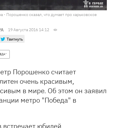
ра - Порошенко сказал, что думает про харьковское
РА
19 Августа 2016 14:12
Твитнуть
ЕДА"
етр Порошенко считает
литен очень красивым,
сивым в мире. Об этом он заявил
анции метро "Победа" в
в встречает юбилей