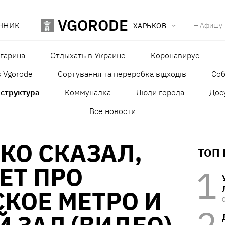
VGORODE
ЧНИК
Афишу
ХАРЬКОВ
агарина
Отдыхать в Украине
Коронавирус
в Vgorode
Сортування та переробка відходів
Со
структура
Коммуналка
Люди города
Дос
Все новости
КО СКАЗАЛ,
ТОП
ЕТ ПРО
КОЕ МЕТРО И