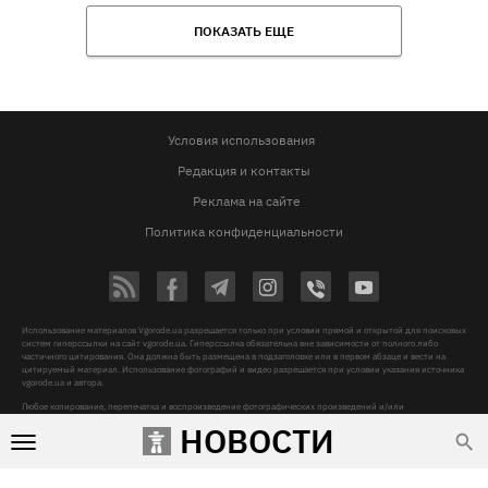
ПОКАЗАТЬ ЕЩЕ
Условия использования
Редакция и контакты
Реклама на сайте
Политика конфиденциальности
Использование материалов Vgorode.ua разрешается только при условии прямой и открытой для поисковых
систем гиперссылки на сайт vgorode.ua. Гиперссылка обязательна вне зависимости от полного либо
частичного цитирования. Она должна быть размещена в подзаголовке или в первом абзаце и вести на
цитируемый материал. Использование фотографий и видео разрешается при условии указания источника
vgorode.ua и автора.
Любое копирование, перепечатка и воспроизведение фотографических произведений и/или
аудиовизуальных произведений правообладателя Getty Images – строго запрещается.
НОВОСТИ
Субъект в сфере онлайн-медиа, Название онлайн-медиа - «VGORODE», Адрес: 02091, місто Київ,
ХАРКІВСЬКЕ ШОСЕ, будинок 172-Б, офіс 208/1, E-mail:
sunlight@mediadim.com.ua
, Телефон: 044-205-43-
00, Идентификатор медиа - R40-06066