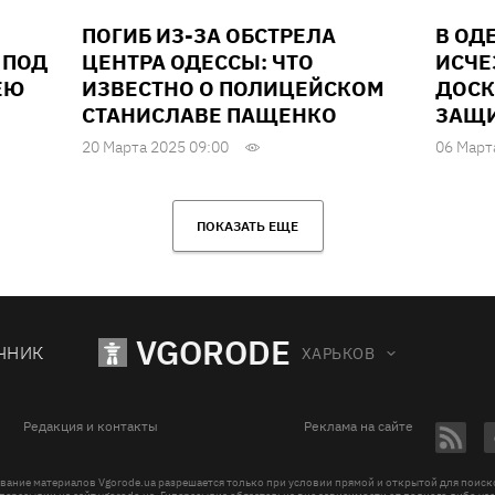
ПОГИБ ИЗ-ЗА ОБСТРЕЛА
В ОД
 ПОД
ЦЕНТРА ОДЕССЫ: ЧТО
ИСЧЕ
ЕЮ
ИЗВЕСТНО О ПОЛИЦЕЙСКОМ
ДОСК
СТАНИСЛАВЕ ПАЩЕНКО
ЗАЩИ
20 Марта 2025 09:00
06 Март
ПОКАЗАТЬ ЕЩЕ
VGORODE
ЧНИК
ХАРЬКОВ
Редакция и контакты
Реклама на сайте
вание материалов Vgorode.ua разрешается только при условии прямой и открытой для поис