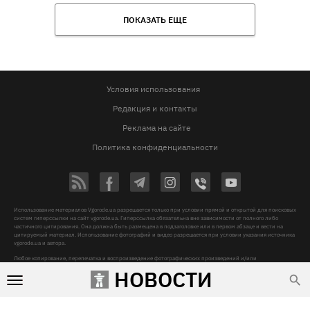
ПОКАЗАТЬ ЕЩЕ
Условия использования
Редакция и контакты
Реклама на сайте
Политика конфиденциальности
Использование материалов Vgorode.ua разрешается только при условии прямой и открытой для поисковых
систем гиперссылки на сайт vgorode.ua. Гиперссылка обязательна вне зависимости от полного либо
частичного цитирования. Она должна быть размещена в подзаголовке или в первом абзаце и вести на
цитируемый материал. Использование фотографий и видео разрешается при условии указания источника
vgorode.ua и автора.
Любое копирование, перепечатка и воспроизведение фотографических произведений и/или
аудиовизуальных произведений правообладателя Getty Images – строго запрещается.
НОВОСТИ
Субъект в сфере онлайн-медиа, Название онлайн-медиа - «VGORODE», Адрес: 02091, місто Київ,
ХАРКІВСЬКЕ ШОСЕ, будинок 172-Б, офіс 208/1, E-mail:
sunlight@mediadim.com.ua
, Телефон: 044-205-43-
00, Идентификатор медиа - R40-06066