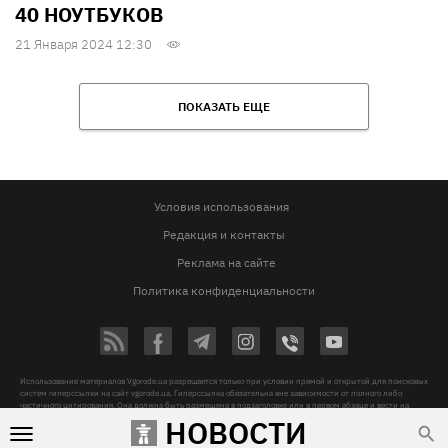
40 НОУТБУКОВ
21 Января 2024 12:30
ПОКАЗАТЬ ЕЩЕ
Условия использования
Редакция и контакты
Реклама на сайте
Политика конфиденциальности
Использование материалов Vgorode.ua разрешается только при условии прямой и открытой для поисковых
систем гиперссылки на сайт vgorode.ua. Гиперссылка обязательна вне зависимости от полного либо
частичного цитирования. Она должна быть размещена в подзаголовке или в первом абзаце и вести на
цитируемый материал. Использование фотографий и видео разрешается при условии указания источника
НОВОСТИ
vgorode.ua и автора.