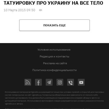
ТАТУИРОВКУ ПРО УКРАИНУ НА ВСЕ ТЕЛО
10 Марта 2015 09:50
ПОКАЗАТЬ ЕЩЕ
Условия использования
Редакция и контакты
Реклама на сайте
Политика конфиденциальности
Использование материалов Vgorode.ua разрешается только при условии прямой и открытой для поисковых
систем гиперссылки на сайт vgorode.ua. Гиперссылка обязательна вне зависимости от полного либо
частичного цитирования. Она должна быть размещена в подзаголовке или в первом абзаце и вести на
цитируемый материал. Использование фотографий и видео разрешается при условии указания источника
vgorode.ua и автора.
Любое копирование, перепечатка и воспроизведение фотографических произведений и/или