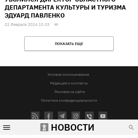
ДЕПАРТАМЕНТА КУЛЬТУРЫ И ТУРИЗМА
ЭДУАРД ПАВЛЕНКО
02 Февраля 2024 10:03
ПОКАЗАТЬ ЕЩЕ
Условия использования
Редакция и контакты
Реклама на сайте
Политика конфиденциальности
НОВОСТИ
Использование материалов Vgorode.ua разрешается только при условии прямой и открытой для поисковых
систем гиперссылки на сайт vgorode.ua. Гиперссылка обязательна вне зависимости от полного либо
частичного цитирования. Она должна быть размещена в подзаголовке или в первом абзаце и вести на