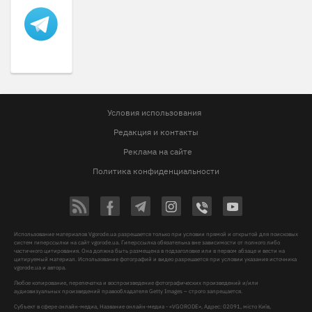
Условия использования
Редакция и контакты
Реклама на сайте
Политика конфиденциальности
Использование материалов Vgorode.ua разрешается только при условии прямой и открытой для поисковых
систем гиперссылки на сайт vgorode.ua. Гиперссылка обязательна вне зависимости от полного либо
частичного цитирования. Она должна быть размещена в подзаголовке или в первом абзаце и вести на
цитируемый материал. Использование фотографий и видео разрешается при условии указания источника
vgorode.ua и автора.
Любое копирование, перепечатка и воспроизведение фотографических произведений и/или
аудиовизуальных произведений правообладателя Getty Images – строго запрещается.
Субъект в сфере онлайн-медиа, Название онлайн-медиа - «VGORODE», Адрес: 02091, місто Київ,