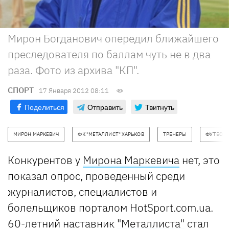
Мирон Богданович опередил ближайшего
преследователя по баллам чуть не в два
раза. Фото из архива "КП".
СПОРТ
17 Января 2012 08:11
Поделиться
Отправить
Твитнуть
МИРОН МАРКЕВИЧ
ФК "МЕТАЛЛИСТ" ХАРЬКОВ
ТРЕНЕРЫ
ФУТБОЛ
Конкурентов у
Мирона Маркевича
нет, это
показал опрос, проведенный среди
журналистов, специалистов и
болельщиков порталом HotSport.com.ua.
60-летний наставник
"Металлиста"
стал