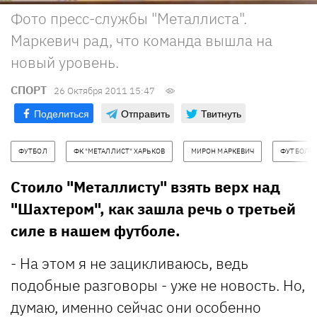
Фото пресс-службы "Металлиста".
Маркевич рад, что команда вышла на
новый уровень.
СПОРТ
26 Октября 2011 15:47
Поделиться
Отправить
Твитнуть
ФУТБОЛ
ФК "МЕТАЛЛИСТ" ХАРЬКОВ
МИРОН МАРКЕВИЧ
ФУТБОЛЬ
Стоило "Металлисту" взять верх над
"Шахтером", как зашла речь о третьей
силе в нашем футболе.
- На этом я не зацикливаюсь, ведь
подобные разговоры - уже не новость. Но,
думаю, именно сейчас они особенно