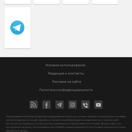
Условия использования
Редакция и контакты
Реклама на сайте
Политика конфиденциальности
Использование материалов Vgorode.ua разрешается только при условии прямой и открытой для поисковых
систем гиперссылки на сайт vgorode.ua. Гиперссылка обязательна вне зависимости от полного либо
частичного цитирования. Она должна быть размещена в подзаголовке или в первом абзаце и вести на
цитируемый материал. Использование фотографий и видео разрешается при условии указания источника
vgorode.ua и автора.