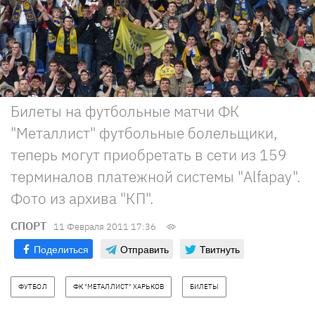
Билеты на футбольные матчи ФК
"Металлист" футбольные болельщики,
теперь могут приобретать в сети из 159
терминалов платежной системы "Alfapay".
Фото из архива "КП".
СПОРТ
11 Февраля 2011 17:36
Поделиться
Отправить
Твитнуть
ФУТБОЛ
ФК "МЕТАЛЛИСТ" ХАРЬКОВ
БИЛЕТЫ