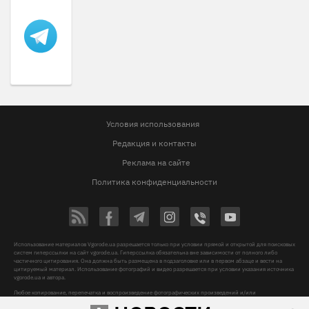
Условия использования
Редакция и контакты
Реклама на сайте
Политика конфиденциальности
Использование материалов Vgorode.ua разрешается только при условии прямой и открытой для поисковых
систем гиперссылки на сайт vgorode.ua. Гиперссылка обязательна вне зависимости от полного либо
частичного цитирования. Она должна быть размещена в подзаголовке или в первом абзаце и вести на
цитируемый материал. Использование фотографий и видео разрешается при условии указания источника
vgorode.ua и автора.
Любое копирование, перепечатка и воспроизведение фотографических произведений и/или
аудиовизуальных произведений правообладателя Getty Images – строго запрещается.