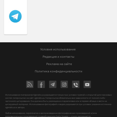
Условия использования
Редакция и контакты
Реклама на сайте
Политика конфиденциальности
Использование материалов Vgorode.ua разрешается только при условии прямой и открытой для поисковых
систем гиперссылки на сайт vgorode.ua. Гиперссылка обязательна вне зависимости от полного либо
частичного цитирования. Она должна быть размещена в подзаголовке или в первом абзаце и вести на
цитируемый материал. Использование фотографий и видео разрешается при условии указания источника
vgorode.ua и автора.
Любое копирование, перепечатка и воспроизведение фотографических произведений и/или
аудиовизуальных произведений правообладателя Getty Images – строго запрещается.