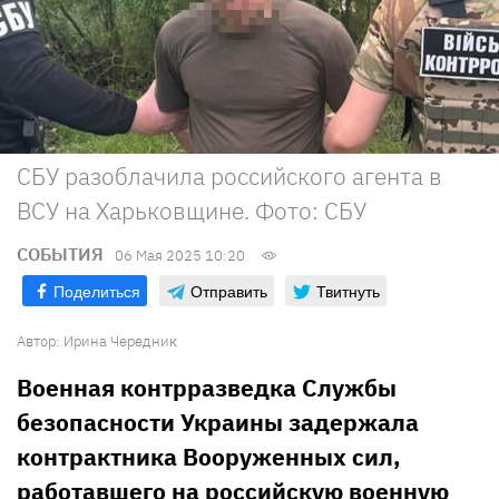
СБУ разоблачила российского агента в
ВСУ на Харьковщине. Фото: СБУ
СОБЫТИЯ
06 Мая 2025 10:20
Поделиться
Отправить
Твитнуть
Автор:
Ирина Чередник
Военная контрразведка Службы
безопасности Украины задержала
контрактника Вооруженных сил,
работавшего на российскую военную