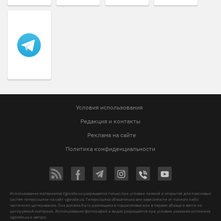
Условия использования
Редакция и контакты
Реклама на сайте
Политика конфиденциальности
Использование материалов Vgorode.ua разрешается только при условии прямой и открытой для поисковых
систем гиперссылки на сайт vgorode.ua. Гиперссылка обязательна вне зависимости от полного либо
частичного цитирования. Она должна быть размещена в подзаголовке или в первом абзаце и вести на
цитируемый материал. Использование фотографий и видео разрешается при условии указания источника
vgorode.ua и автора.