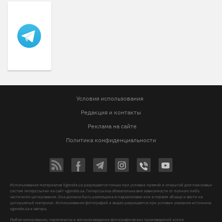
Условия использования
Редакция и контакты
Реклама на сайте
Политика конфиденциальности
Использование материалов Vgorode.ua разрешается только при условии прямой и открытой для поисковых
систем гиперссылки на сайт vgorode.ua. Гиперссылка обязательна вне зависимости от полного либо
частичного цитирования. Она должна быть размещена в подзаголовке или в первом абзаце и вести на
цитируемый материал. Использование фотографий и видео разрешается при условии указания источника
vgorode.ua и автора.
Любое копирование, перепечатка и воспроизведение фотографических произведений и/или