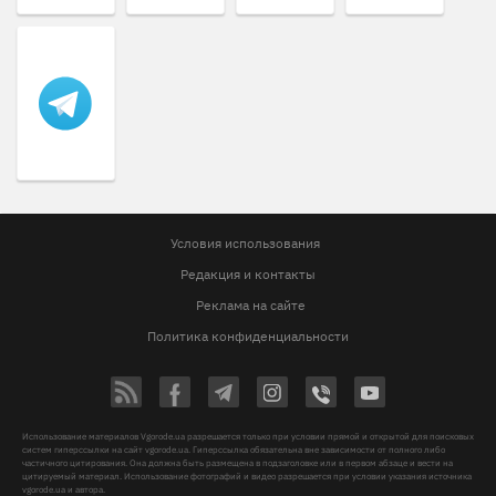
Условия использования
Редакция и контакты
Реклама на сайте
Политика конфиденциальности
Использование материалов Vgorode.ua разрешается только при условии прямой и открытой для поисковых
систем гиперссылки на сайт vgorode.ua. Гиперссылка обязательна вне зависимости от полного либо
частичного цитирования. Она должна быть размещена в подзаголовке или в первом абзаце и вести на
цитируемый материал. Использование фотографий и видео разрешается при условии указания источника
vgorode.ua и автора.