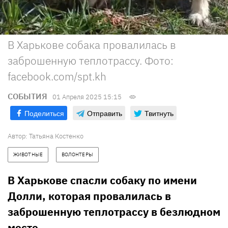
В Харькове собака провалилась в
заброшенную теплотрассу. Фото:
facebook.com/spt.kh
СОБЫТИЯ
01 Апреля 2025 15:15
Поделиться
Отправить
Твитнуть
Автор:
Татьяна Костенко
ЖИВОТНЫЕ
ВОЛОНТЕРЫ
В Харькове спасли собаку по имени
Долли, которая провалилась в
заброшенную теплотрассу в безлюдном
месте.