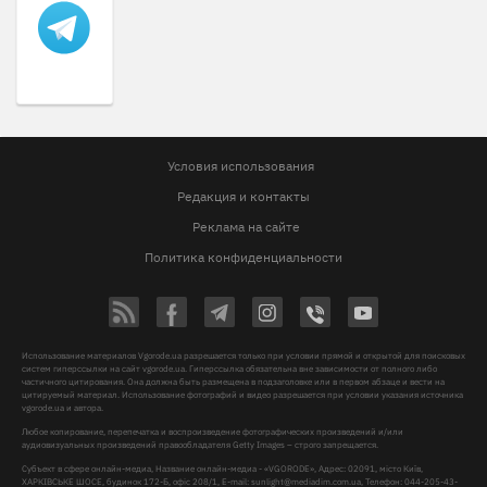
Условия использования
Редакция и контакты
Реклама на сайте
Политика конфиденциальности
Использование материалов Vgorode.ua разрешается только при условии прямой и открытой для поисковых
систем гиперссылки на сайт vgorode.ua. Гиперссылка обязательна вне зависимости от полного либо
частичного цитирования. Она должна быть размещена в подзаголовке или в первом абзаце и вести на
цитируемый материал. Использование фотографий и видео разрешается при условии указания источника
vgorode.ua и автора.
Любое копирование, перепечатка и воспроизведение фотографических произведений и/или
аудиовизуальных произведений правообладателя Getty Images – строго запрещается.
Субъект в сфере онлайн-медиа, Название онлайн-медиа - «VGORODE», Адрес: 02091, місто Київ,
ХАРКІВСЬКЕ ШОСЕ, будинок 172-Б, офіс 208/1, E-mail:
sunlight@mediadim.com.ua
, Телефон: 044-205-43-