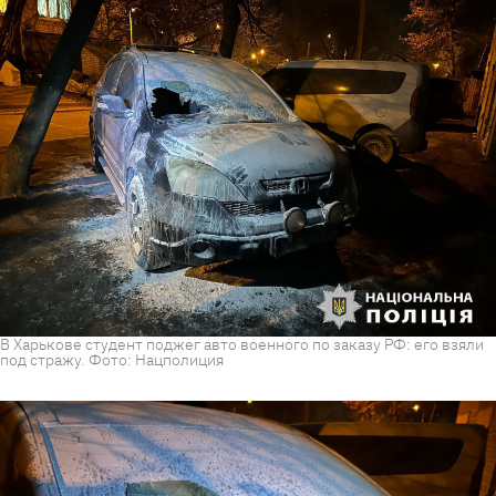
В Харькове студент поджег авто военного по заказу РФ: его взяли
под стражу. Фото: Нацполиция