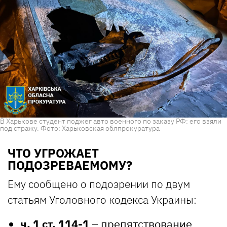
В Харькове студент поджег авто военного по заказу РФ: его взяли
под стражу. Фото: Харьковская облпрокуратура
ЧТО УГРОЖАЕТ
ПОДОЗРЕВАЕМОМУ?
Ему сообщено о подозрении по двум
статьям Уголовного кодекса Украины:
ч. 1 ст. 114-1
– препятствование