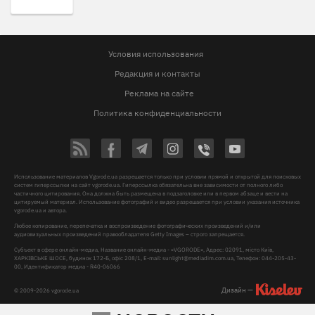
Условия использования
Редакция и контакты
Реклама на сайте
Политика конфиденциальности
Использование материалов Vgorode.ua разрешается только при условии прямой и открытой для поисковых
систем гиперссылки на сайт vgorode.ua. Гиперссылка обязательна вне зависимости от полного либо
частичного цитирования. Она должна быть размещена в подзаголовке или в первом абзаце и вести на
цитируемый материал. Использование фотографий и видео разрешается при условии указания источника
vgorode.ua и автора.
Любое копирование, перепечатка и воспроизведение фотографических произведений и/или
аудиовизуальных произведений правообладателя Getty Images – строго запрещается.
Субъект в сфере онлайн-медиа, Название онлайн-медиа - «VGORODE», Адрес: 02091, місто Київ,
ХАРКІВСЬКЕ ШОСЕ, будинок 172-Б, офіс 208/1, E-mail:
sunlight@mediadim.com.ua
, Телефон: 044-205-43-
00, Идентификатор медиа - R40-06066
Дизайн —
© 2009-2026 vgorode.ua