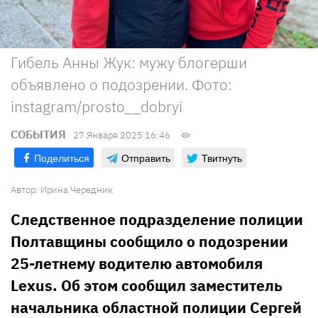
Гибель Анны Жук: мужу блогерши
объявлено о подозрении. Фото:
instagram/prosto__dobryi
СОБЫТИЯ
27 Января 2025 16:46
Поделиться
Отправить
Твитнуть
Автор:
Ирина Чередник
Следственное подразделение полиции
Полтавщины сообщило о подозрении
25-летнему водителю автомобиля
Lexus. Об этом сообщил заместитель
начальника областной полиции Сергей