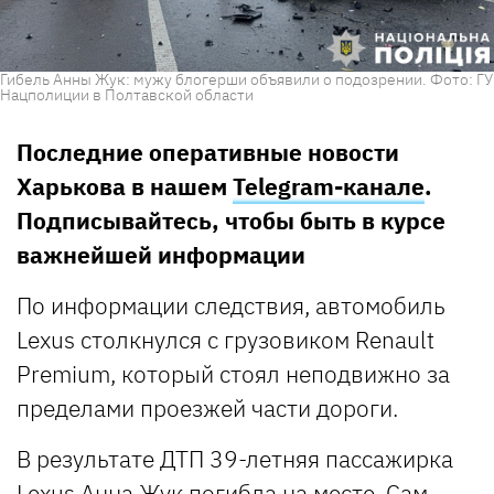
Гибель Анны Жук: мужу блогерши объявили о подозрении. Фото: ГУ
Нацполиции в Полтавской области
Последние оперативные новости
Харькова в нашем
Telegram-канале
.
Подписывайтесь, чтобы быть в курсе
важнейшей информации
По информации следствия, автомобиль
Lexus столкнулся с грузовиком Renault
Premium, который стоял неподвижно за
пределами проезжей части дороги.
В результате ДТП 39-летняя пассажирка
Lexus Анна Жук погибла на месте. Сам